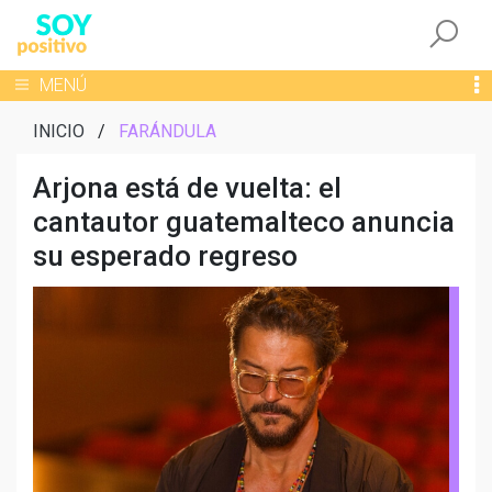
Togg
Toggle navigation
MENÚ
INICIO
/
FARÁNDULA
Arjona está de vuelta: el
cantautor guatemalteco anuncia
su esperado regreso