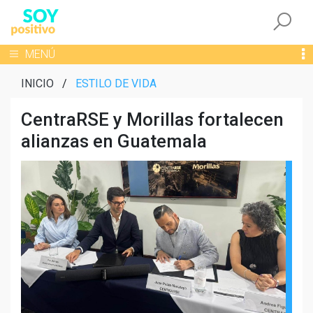
Togg
Toggle navigation
MENÚ
INICIO
/
ESTILO DE VIDA
CentraRSE y Morillas fortalecen
alianzas en Guatemala