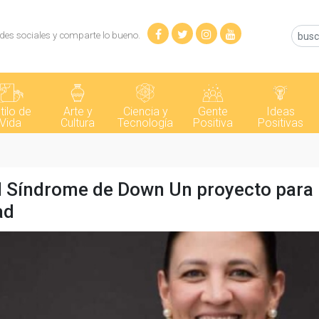
des sociales y comparte lo bueno.
tilo de
Arte y
Ciencia y
Gente
Ideas
Vida
Cultura
Tecnología
Positiva
Positivas
el Síndrome de Down Un proyecto para
ad