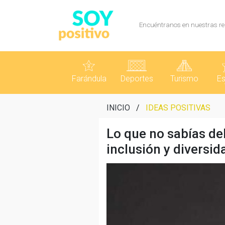
Encuéntranos en nuestras re
Farándula
Deportes
Turismo
Es
INICIO
/
IDEAS POSITIVAS
Lo que no sabías d
inclusión y diversid