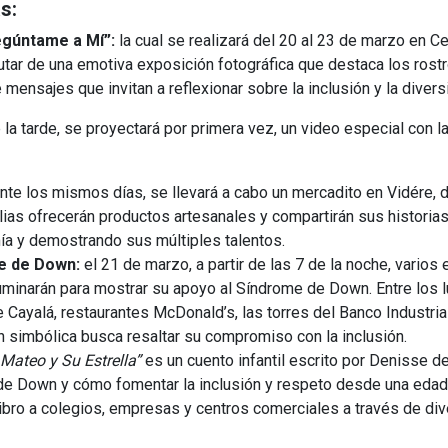
s:
egúntame a Mí”:
la cual se realizará del 20 al 23 de marzo en C
rutar de una emotiva exposición fotográfica que destaca los ro
nsajes que invitan a reflexionar sobre la inclusión y la divers
 la tarde, se proyectará por primera vez, un video especial con
nte los mismos días, se llevará a cabo un mercadito en Vidére
ias ofrecerán productos artesanales y compartirán sus historias
ía y demostrando sus múltiples talentos.
me de Down:
el 21 de marzo, a partir de las 7 de la noche, varios
minarán para mostrar su apoyo al Síndrome de Down. Entre los l
 Cayalá, restaurantes McDonald’s, las torres del Banco Industrial
n simbólica busca resaltar su compromiso con la inclusión.
Mateo y Su Estrella”
es un cuento infantil escrito por Denisse de
de Down y cómo fomentar la inclusión y respeto desde una edad
libro a colegios, empresas y centros comerciales a través de d