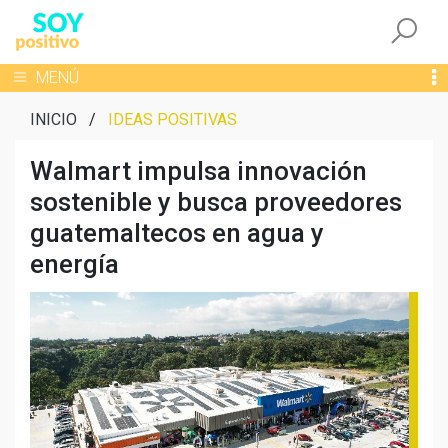
Togg
Toggle navigation
MENÚ
INICIO
/
IDEAS POSITIVAS
Walmart impulsa innovación
sostenible y busca proveedores
guatemaltecos en agua y
energía