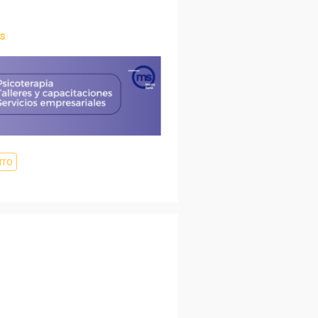
s
rro