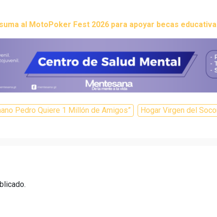
 suma al MotoPoker Fest 2026 para apoyar becas educativa
ano Pedro Quiere 1 Millón de Amigos”
Hogar Virgen del Soco
blicado.