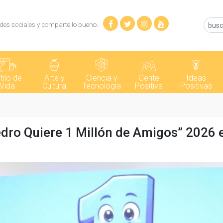
des sociales y comparte lo bueno.
tilo de
Arte y
Ciencia y
Gente
Ideas
Vida
Cultura
Tecnología
Positiva
Positivas
dro Quiere 1 Millón de Amigos” 2026 